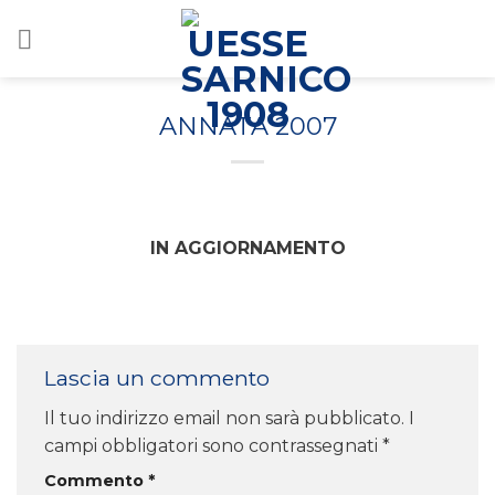
Salta
ai
contenuti
ANNATA 2007
IN AGGIORNAMENTO
Lascia un commento
Il tuo indirizzo email non sarà pubblicato.
I
campi obbligatori sono contrassegnati
*
Commento
*