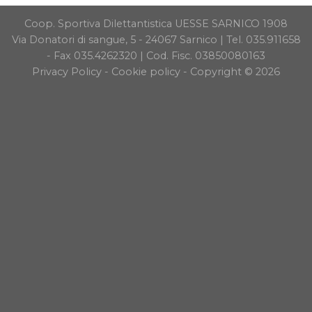
Coop. Sportiva Dilettantistica UESSE SARNICO 1908
Via Donatori di sangue, 5 - 24067 Sarnico | Tel. 035.911658
- Fax 035.4262320 | Cod. Fisc. 03850080163
Privacy Policy
-
Cookie policy
- Copyright © 2026