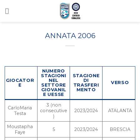
Salta
ai
contenuti
ANNATA 2006
NUMERO
STAGIONI
STAGIONE
GIOCATOR
NEL
DI
VERSO
E
SETTORE
TRASFERI
GIOVANIL
MENTO
E UESSE
3 (non
CarloMaria
consecutive
2023/2024
ATALANTA
Testa
)
Moustapha
5
2023/2024
BRESCIA
Faye