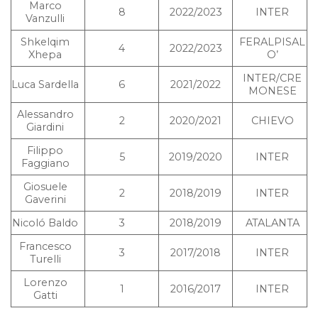
Marco
8
2022/2023
INTER
Vanzulli
Shkelqim
FERALPISAL
4
2022/2023
Xhepa
O’
INTER/CRE
Luca Sardella
6
2021/2022
MONESE
Alessandro
2
2020/2021
CHIEVO
Giardini
Filippo
5
2019/2020
INTER
Faggiano
Giosuele
2
2018/2019
INTER
Gaverini
Nicoló Baldo
3
2018/2019
ATALANTA
Francesco
3
2017/2018
INTER
Turelli
Lorenzo
1
2016/2017
INTER
Gatti